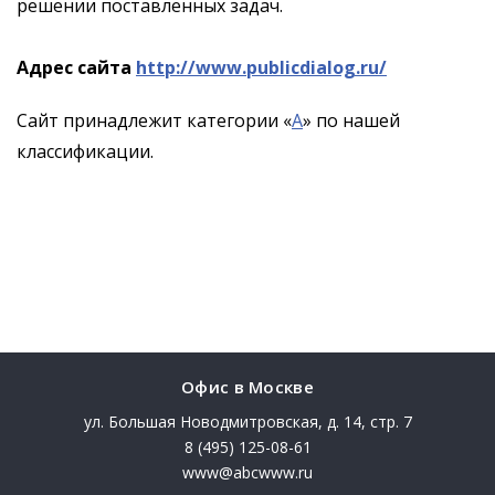
решении поставленных задач.
Адрес сайта
http://www.publicdialog.ru/
Сайт принадлежит категории «
A
» по нашей
классификации.
Офис в Москве
ул. Большая Новодмитровская, д. 14, стр. 7
8 (495) 125-08-61
www@abcwww.ru