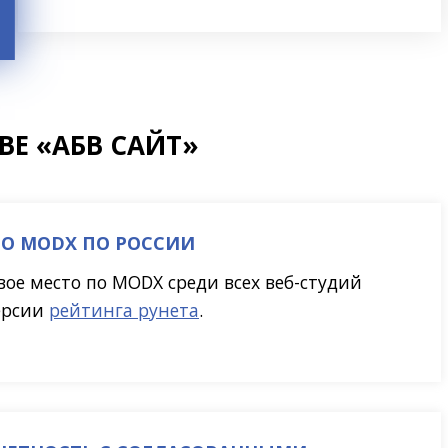
Е «АБВ САЙТ»
ПО MODX ПО РОССИИ
ое место по MODX среди всех веб-студий
версии
рейтинга рунета
.