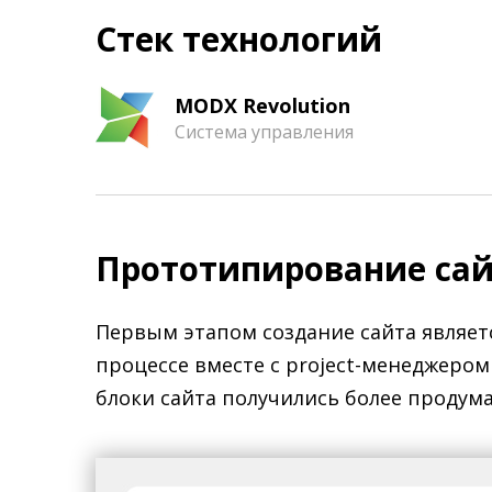
Стек технологий
MODX Revolution
Система управления
Прототипирование са
Первым этапом создание сайта являетс
процессе вместе с project-менеджером
блоки сайта получились более проду