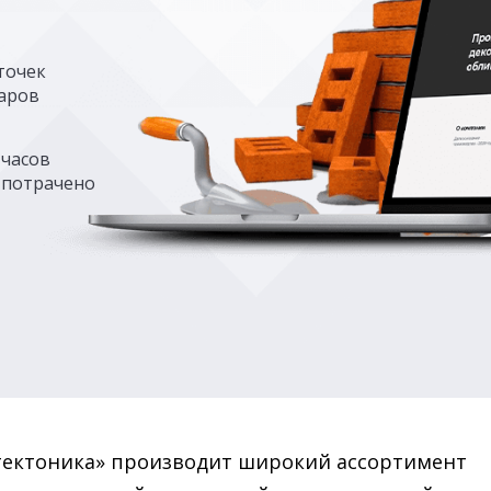
точек
аров
часов
потрачено
тектоника» производит широкий ассортимент