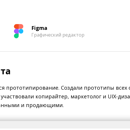
Figma
Графический редактор
йта
я прототипирование. Создали прототипы всех с
 участвовали копирайтер, маркетолог и UIX-диз
манными и продающими.